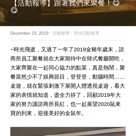
【活動報導】
跟著我們來聚餐！😋
😋
我要預約
活動報導
·
December 23, 2019
活動報導：所內活動報導
15-45歲青壯心理健康方案
~時光飛逝，又過了一年了2019金豬年歲末，諮
Search
商所員工聚餐就在大家期待中在韓式餐廳開吃，
大家齊聚在一起同心協力的點菜，真是熱鬧，聚
English
餐當然少不了娛興節目，登登登，動腦時間……
02-2981-0715
English
桌遊，就在緊張刺激下展開人體透視桌遊，看大
家的表情就知道，盡全力拚了，回顧2019年大
hearthugcounseling@gmail.com
家的努力讓諮商所長紅，也一起展望2020鼠來
寶的到來，迎接美好的金鼠年。