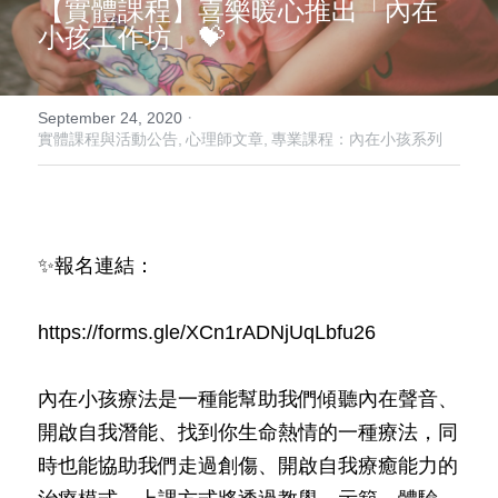
【實體課程】喜樂暖心推出「內在
小孩工作坊」💝
我要預約
活動報導
·
September 24, 2020
實體課程與活動公告,
心理師文章,
專業課程：內在小孩系列
15-45歲青壯心理健康方案
Search
English
✨報名連結：
02-2981-0715
English
https://forms.gle/XCn1rADNjUqLbfu26
hearthugcounseling@gmail.com
內在小孩療法是一種能幫助我們傾聽內在聲音、
開啟自我潛能、找到你生命熱情的一種療法，同
時也能協助我們走過創傷、開啟自我療癒能力的