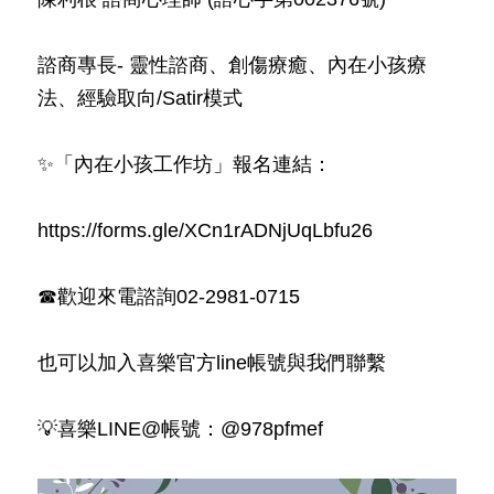
諮商專長- 靈性諮商、創傷療癒、內在小孩療
法、經驗取向/Satir模式
✨「內在小孩工作坊」報名連結：
https://forms.gle/XCn1rADNjUqLbfu26
☎歡迎來電諮詢02-2981-0715
也可以加入喜樂官方line帳號與我們聯繫
💡喜樂LINE@帳號：@978pfmef