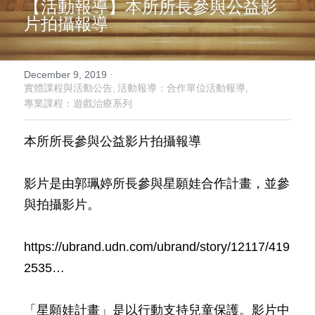
【活動報導】
本所所長參與公益影
片拍攝報導
我要預約
活動報導
·
December 9, 2019
實體課程與活動公告,
活動報導：合作單位活動報導,
15-45歲青壯心理健康方案
專業課程：遊戲治療系列
Search
本所所長參與公益影片拍攝報導
English
影片是由郭珮婷所長參與星願娃合作計畫，並參
02-2981-0715
English
與拍攝影片。
hearthugcounseling@gmail.com
https://ubrand.udn.com/ubrand/story/12117/419
2535…
「星願娃計畫」是以行動支持兒童保護。影片中