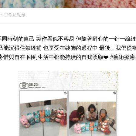
：工作坊報導
同時刻的自己 製作看似不容易 但隨著耐心的一針一線縫
己能沉得住氣縫補 也享受在裝飾的過程中 最後，我們從
疼惜與自在 回到生活中都能持續的自我照顧❤️ #藝術療癒 