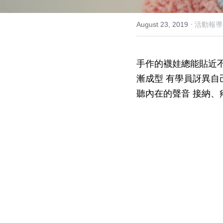
·
August 23, 2019
活動報導
手作的襪娃總能貼近不
漸成型 有學員訝異自
聽內在的聲音 接納、