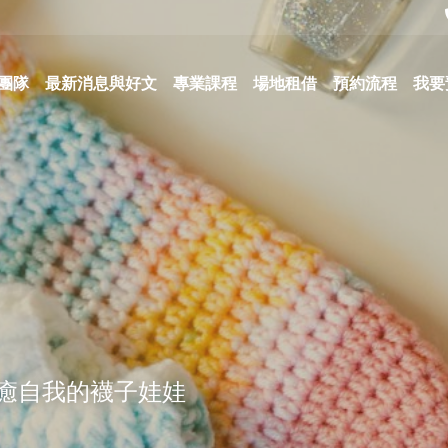
團隊
最新消息與好文
專業課程
場地租借
預約流程
我要
癒自我的襪子娃娃