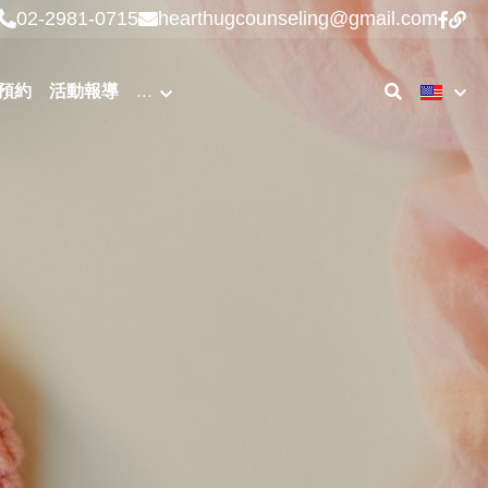
02-2981-0715
hearthugcounseling@gmail.com
預約
活動報導
…