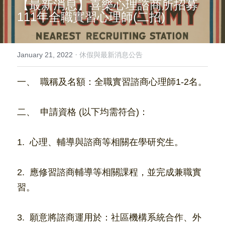
【最新消息】喜樂心理諮商所招募
111年全職實習心理師(二招)
我要預約
活動報導
·
January 21, 2022
休假與最新消息公告
15-45歲青壯心理健康方案
一、  職稱及名額：全職實習諮商心理師1-2名。
Search
二、  申請資格 (以下均需符合)：
English
02-2981-0715
English
1.  心理、輔導與諮商等相關在學研究生。
hearthugcounseling@gmail.com
2.  應修習諮商輔導等相關課程，並完成兼職實
習。
3.  願意將諮商運用於：社區機構系統合作、外