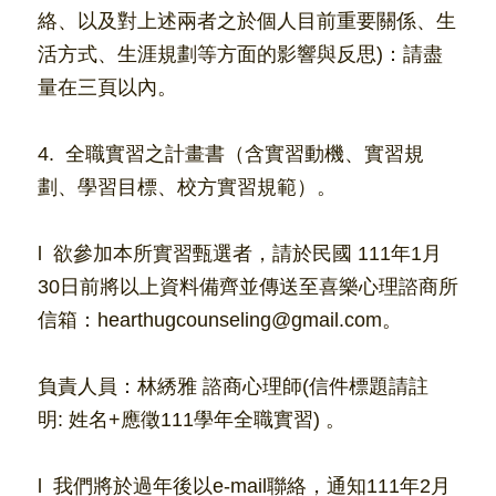
絡、以及對上述兩者之於個人目前重要關係、生
活方式、生涯規劃等方面的影響與反思)：請盡
量在三頁以內。
4.  全職實習之計畫書（含實習動機、實習規
劃、學習目標、校方實習規範）。 
l
 欲參加本所實習甄選者，請於民國 111年1月
30日前將以上資料備齊並傳送至喜樂心理諮商所
信箱：h
earthugcounseling@gmail.com。
負責人員：林綉雅 諮商心理師(信件標題請註
明:
姓名+應徵111學年全職實習)
。
l
 我們將於過年後以e-mail聯絡，通知111年2月