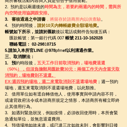
商所審核活動內容與人員是否合乎借用規範。
2.  預約是以兩週後的
時間為主，若要約兩週內的時間，需與所
內空間使用協調跟安排。
3.   
審核通過之申請
書
，將留存於諮商所內以供查驗
。
4.   預約時間後，
請於10天內轉帳繳費全額場地費
。
帳號如下所示，並請於匯款
後以電話或郵件告知後五碼：
    匯款帳號：第一銀行代碼 007 
帳號 211-10-162028
    聯絡電話： 02-298
1
0715  
5.請加入本所官LINE @978
pfm
ef以利溝通作業。
三、取消辦法：
1.   預
約時段後，
五天工作日前取消預約，場地費退還
（50%
），但須負擔郵局匯款費30元；兩個工作天內含當天取
消預約，場地費則不退還。
EX:週四預約場地，週二來電取消則不退
還場地費
；週一預約
場地，週五來電取消則不退還場地費，以此類推。
2.   借用單位如有逕自轉借他人，使用事實與申請內容不符，
或違背政府法令或本諮商所規定之情形，本諮商所有權立即終
止其借用行為。
3.   如遇到緊急狀況，例如疫情，必須收回使用時，本所會緊
急通知單位，並無息退還費用。
4.   預借場地如故未達，或已達三次如故未到，會影響到日後