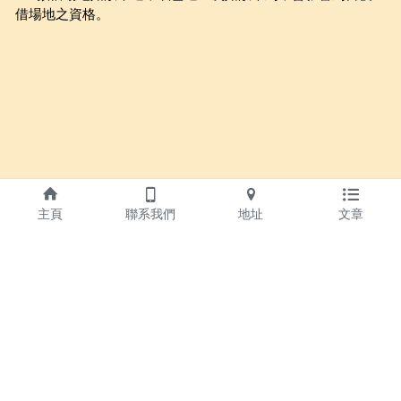
借場地之資格。
主頁
聯系我們
地址
文章
02-2981-0715
hearthugcounseling@gmail.com
—聯絡我們—
LINE官方帳號：＠978pfmef