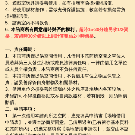
3.   遊戲室玩具請妥善使用，如有損壞需負擔相關賠償。
4.   若使用媒材創作，需做充份保護措施，教室若有損傷需負
擔相關賠償。
5.   諮商室內不得飲食。
6.  本
諮商所有同意超時與否的權利，
超時15-30分鐘另收1/2價
格，若超時30分鐘以上則計算租借2小時價格
。
一、
責任
歸
屬：
1.   本諮商所僅提供空間借用，凡借用本諮商所空間之單位人
員若與第三人發生糾紛或應負法律責任時，一律由借用之單位
或人員全權負責，本諮商所不負任何責任。
2.   本諮商所僅提供空間借用，不負借用單位之物品保管之
責，請妥善保管自身財物及相關器材。
3.   借用單位必須妥善維護場內外之秩序及場地內各項設施，
未經許可不得擅自移動或私自架設器材，若有損毀，則須照價
賠償。
二、申請事項：
1.   第一次借用本諮商所之空間，應先填具申請書【場地借用
申請表】，並獲本諮商所同意。已借用過者(已有留存基本資料
在諮商所內)，仍應完整填寫【場地借用申請表】，並交由本諮