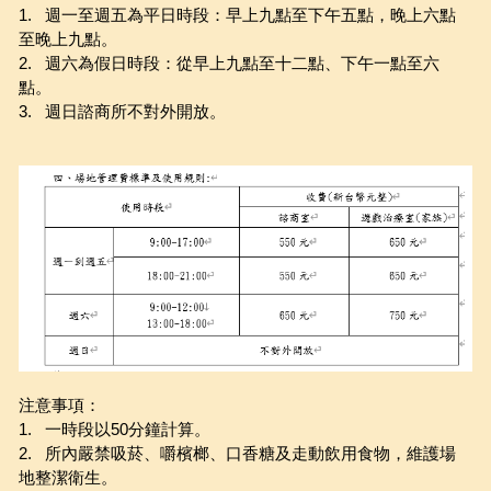
1.   週一至週五為平日時段：早上九點至下午五點，晚上六點
至晚上九點。
我要預約
2.   週六為假日時段：從早上九點至十二點、下午一點至六
點。
活動報導
3.   週日諮商所不對外開放。
15-45歲青壯心理健康方案
Search
English
02-2981-0715
English
hearthugcounseling@gmail.com
注意事項：
1.   一時段以50分鐘計算。
2.   所內嚴禁吸菸、嚼檳榔、口香糖及走動飲用食物，維護場
地整潔衛生。