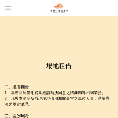
×
BLOG CATEGORIES
首頁
All Categories
關於我們
專業課程：遊戲治療系列
服務內容
專業課程：內在小孩系列
專業團隊
場地租借
專業課程：線上課程系列
合作團隊
專業課程：藝術治療系列
最新消息與好文
二、適用範圍:
活動報導：工作坊報導
專業課程
1.   本諮商所借用範圍經諮商所同意之諮商輔導相關業務。
2.   凡與本諮商所辦理場地借用相關事宜之單位人員，悉依辦
活動報導：所內活動報導
場地租借
法之規定辦理。 
活動報導：合作單位活動報導
三、開放時間:
預約流程